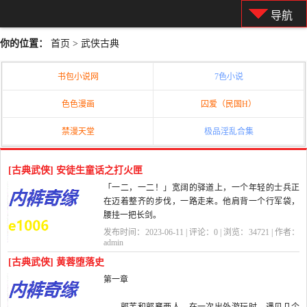
导航
你的位置：
首页
>
武侠古典
书包小说网
7色小说
色色漫画
囚爱（民国H）
禁漫天堂
极品淫乱合集
[古典武侠] 安徒生童话之打火匣
「一二，一二！」宽阔的驿道上，一个年轻的士兵正
在迈着整齐的步伐，一路走来。他肩背一个行军袋，
腰挂一把长剑。
发布时间：2023-06-11 | 评论：
0
| 浏览：
34721
| 作者：
这位士兵参加过好几次战争，现在退役回家去。
admin
[古典武侠] 黄蓉堕落史
正当士兵怀揣...
第一章