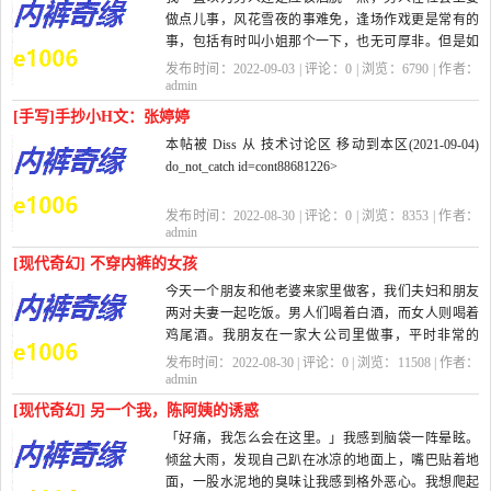
做点儿事，风花雪夜的事难免，逢场作戏更是常有的
事，包括有时叫小姐那个一下，也无可厚非。但是如
果玩女人多了，会带来一个问题：就是会...
发布时间：2022-09-03 | 评论：
0
| 浏览：
6790
| 作者：
admin
[手写]手抄小H文：张婷婷
本帖被 Diss 从 技术讨论区 移动到本区(2021-09-04)
do_not_catch id=cont88681226>
do_not_catch id=cont88682409>优秀
发布时间：2022-08-30 | 评论：
0
| 浏览：
8353
| 作者：
admin
非常。
[现代奇幻] 不穿内裤的女孩
今天一个朋友和他老婆来家里做客，我们夫妇和朋友
手抄本。。。边抄边脑补？
两对夫妻一起吃饭。男人们喝着白酒，而女人则喝着
鸡尾酒。我朋友在一家大公司里做事，平时非常的
这...
忙，所以他老婆就乾脆在家做了全职...
发布时间：2022-08-30 | 评论：
0
| 浏览：
11508
| 作者：
admin
[现代奇幻] 另一个我，陈阿姨的诱惑
「好痛，我怎么会在这里。」我感到脑袋一阵晕眩。
倾盆大雨，发现自己趴在冰凉的地面上，嘴巴贴着地
面，一股水泥地的臭味让我感到格外恶心。我想爬起