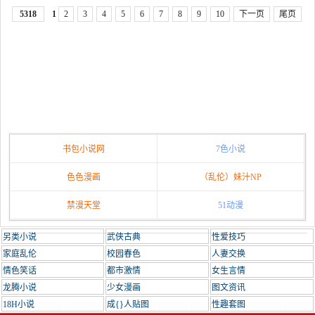
5318
1
2
3
4
5
6
7
8
9
10
下一页
尾页
书包小说网
7色小说
色色漫画
（乱伦）妹汁NP
禁漫天堂
51动漫
另类小说
武侠古典
性爱技巧
家庭乱伦
校园春色
人妻交换
情色笑话
都市激情
女生言情
龙腾小说
少女漫画
图文资讯
18H小说
成{}人贴图
性趣套图