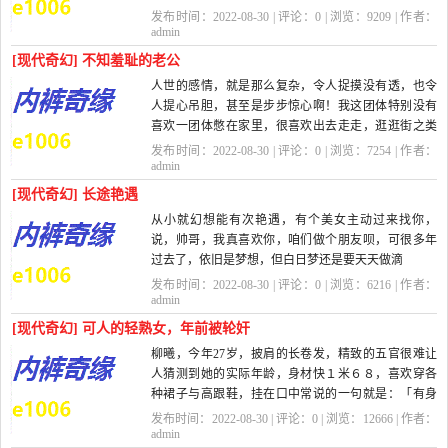
来却完全动不了。这是怎了？
发布时间：2022-08-30 | 评论：
0
| 浏览：
9209
| 作者：
我记...
admin
[现代奇幻] 不知羞耻的老公
人世的感情，就是那么复杂，令人捉摸没有透，也令
人提心吊胆，甚至是步步惊心啊！我这团体特别没有
喜欢一团体憋在家里，很喜欢出去走走，逛逛街之类
的。而且我特别喜欢去旅游，拿着相机，四处...
发布时间：2022-08-30 | 评论：
0
| 浏览：
7254
| 作者：
admin
[现代奇幻] 长途艳遇
从小就幻想能有次艳遇，有个美女主动过来找你，
说，帅哥，我真喜欢你，咱们做个朋友呗，可很多年
过去了，依旧是梦想，但白日梦还是要天天做滴
你还别说，老天不负有心人，这样的好事还真来...
发布时间：2022-08-30 | 评论：
0
| 浏览：
6216
| 作者：
admin
[现代奇幻] 可人的轻熟女，年前被轮奸
柳曦，今年27岁，披肩的长卷发，精致的五官很难让
人猜测到她的实际年龄，身材快１米６８，喜欢穿各
种裙子与高跟鞋，挂在口中常说的一句就是：「有身
高，就是任性」，前凸后翘还又苗条高挑的身材与时...
发布时间：2022-08-30 | 评论：
0
| 浏览：
12666
| 作者：
admin