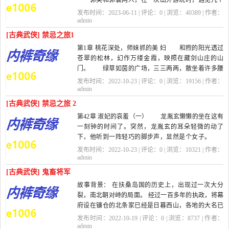
郭芙和郭襄两人，在一次出外游玩时，遇见几个
蒙古人正在欺凌百姓，便出手斩了带头的蒙古人，没
发布时间：2023-06-11 | 评论：
0
| 浏览：
40389
| 作者：
想到那人竟是蒙古一个依附部落的王子，引来一队蒙
admin
古军队的追补，两人被抓进蒙...
[古典武侠] 禁忌之旅1
第1章 桃花深处，师妹抓的美 妇 和煦的阳光透过
苍翠的松林，幻作万缕金霞，映照在藏剑山庄的山
门。 绿草如茵的广场，三三两两，散坐着许多腰
系长剑的年青武士，欢笑之声不时从人...
发布时间：2022-10-23 | 评论：
0
| 浏览：
19156
| 作者：
admin
[古典武侠] 禁忌之旅 2
第42章 淑妃的哀羞（一） 龙胤玄懒懒的坐在这有
一刻钟的时间了。突然，龙胤玄的耳朵轻微的动了
下，他听到一阵轻巧的脚步声，显然是个女子。
他知道，那个令他很好奇的淑妃来了。...
发布时间：2022-10-23 | 评论：
0
| 浏览：
10321
| 作者：
admin
[古典武侠] 鬼畜将军
故事背景： 在扶桑岛国的历史上，出现过一次大分
裂，南北朝对峙的局面。 经过一百多年的执政，将幕
府设在镰仓的北条家已经是日暮西山，各地的大名已
经纷纷据地而自治，渐渐和...
发布时间：2022-10-19 | 评论：
0
| 浏览：
8737
| 作者：
admin