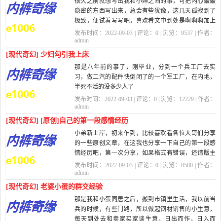
很久之前就想写出我和小婶之间的事，可把内心最最
隐密的东西写出来，总会有些犹豫，这几天孤寂到了
极致，便试着写写吧，喜欢看文中到处是啊啊啊加上
无数省略号的就不要读我写的东西了...
发布时间：2022-09-03 | 评论：
0
| 浏览：
9537
| 作者：
admin
[现代奇幻] 少妇勾引我上床
那是八年前的事了，刚毕业，分到一个兵工厂去实
习，做二汽的配件快倒闭了的一个军工厂，在内地，
半死不活的没多少人了
发布时间：2022-09-03 | 评论：
0
| 浏览：
12229
| 作者：
刚去那会儿，厂里住房有点紧，安排我们在厂子
admin
周围的村子的住...
[现代奇幻] [原创]自己的第一段感情经历
小弟新上岸，初来乍到，比较喜欢看各位大哥们分享
的一些原创文章，在这我也分享一下自己的第一段感
情经历吧，第一次分享，如果格式有错误，还请版主
提醒。
发布时间：2022-09-03 | 评论：
0
| 浏览：
8580
| 作者：
我是在一个小县城里长大，在上...
admin
[现代奇幻] 老婆小蛋的群交经验
那是我和小蛋同居之后，搬到市镇里生活，我以前当
兵的时候，有些门路，所以做起钢材销售的小生意，
每天到处去和卖家买家谈生意，日出而作，日入而