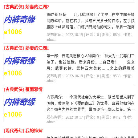
[古典武侠] 娇妻的江湖2
第07节 醋坛 月儿猛地窜上了半空，在空中解开腰
间的丝带，握在右手，抖成五尺多长的白练；左手扶
腰防止丝裙滑落，白练扫开晃动的蛇头，单脚一蹬剑
柄，再飘飞起来。 看来月儿只有这...
发布时间：2022-10-19 | 评论：
0
| 浏览：
8894
| 作者：
admin
[古典武侠] 娇妻的江湖1
第一部：云雨风雷核心人物简介： 钟大为：武尊门三
弟子，也就是我。后来身份……自己看！ 夏玄
月：武尊女徒。武林四大美女……之上的超级美
女…… 武尊：名字不知道，似乎复姓独...
发布时间：2022-10-19 | 评论：
0
| 浏览：
9538
| 作者：
admin
[古典武侠] 覆雨邪情
内容简介：一个现代社会的大学生，阴差阳错来到了
明朝，黄易笔下《覆雨翻云》的世界，且看他如何在
这个强者为尊的世界里，覆雨逐艳，翻云羞花。第一
卷 回到明朝第001章 覆雨翻云 夜...
发布时间：2022-10-17 | 评论：
0
| 浏览：
9442
| 作者：
admin
[现代奇幻] 我的婶婶