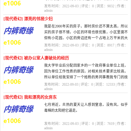
息，而小蛋就做个贤内助，把家里打理得井井有...
发布时间：2022-09-03 | 评论：
0
| 浏览：
9032
| 作者：
admin
[现代奇幻] 漂亮的邻居少妇
我是在2000年买的房子，那时房价还不算太髙，所以
买的房子很不错，小区的环境也很优雅，小区里面不
但有小花园，小区的旁边还有一个占地上万平米的大
花园，树木郁郁葱葱，亭台楼阁，喷泉都有...
发布时间：2022-09-03 | 评论：
0
| 浏览：
8917
| 作者：
admin
[现代奇幻] 被办公室人妻破处的经历
我大学毕业后分配回家乡的一个政府事业单位上班，
因为单位工作性质的原因，对相关技术要求比较高，
所以单位给我安排了一个姓杨的男同事教我专门的技
术操作，他比我大５岁，虽然人长得其...
发布时间：2022-09-03 | 评论：
0
| 浏览：
12333
| 作者：
admin
[现代奇幻] 我和漂亮的女房东
七月将近，炎热的夏天让人感到窒息，没有风，似乎
毒辣的太阳把它逼走。
而女人总是喜欢穿极薄的透明装，让她们的乳房
发布时间：2022-09-03 | 评论：
0
| 浏览：
7619
| 作者：
有更多的空气，望着她们那
admin