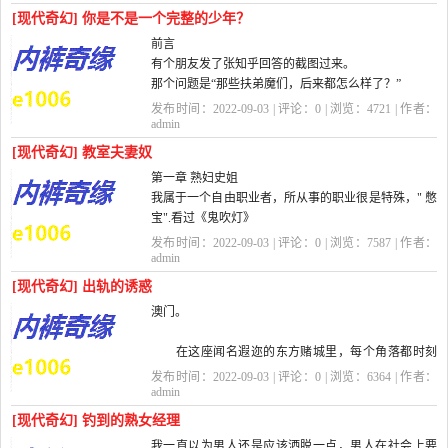
丰满要胀出来的胸部，你更会感觉空...
[现代奇幻] 你是不是一个完整的少年？
前言
有个朋友发了张知乎回答的截图过来。
那个问题是“那些扶弟魔们，后来都怎么样了？”
回答讲的是答主的母亲为了让弟弟的孩子上最好的幼
发布时间：2022-09-03 | 评论：
0
| 浏览：
4721
| 作者：
儿园，一路上好学校，不惜让弟媳带着孩...
admin
[现代奇幻] 教室夫妻奴
第一章 熟妇史姐
我属于一个自由职业者，所从事的职业很是特殊，" 憋
宝".看过《鬼吹灯》
发布时间：2022-09-03 | 评论：
0
| 浏览：
7587
| 作者：
一类盗墓小说的朋友，肯定都看到过" 南蛮子憋宝" 这
admin
一词汇。这一行当简单通
[现代奇幻] 出轨的诱惑
澳门。
俗地说，就是...
在这座闻名遐迩的东方赌城里，每个角落都时刻
充满着纸醉金迷的诱惑。夜幕降临，白炽的夕阳终于
发布时间：2022-09-03 | 评论：
0
| 浏览：
6364
| 作者：
隐身于暗夜，却没有带走光芒和燥热。辉煌的灯火如
admin
同阳光一样明媚，刺破黑...
[现代奇幻] 钓到的熟女经理
我一直以为男人还是应该洒脱一点，男人在社会上要