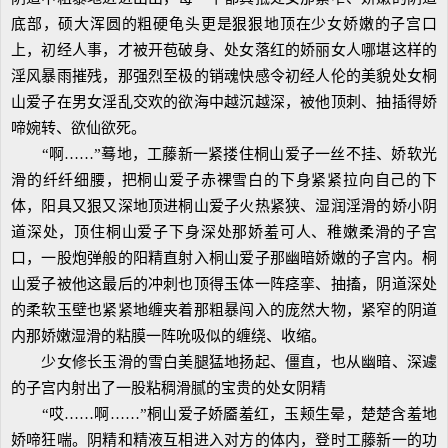
底部，硕大浑圆的粗硬龟头更是狠狠地顶在少女娇嫩的子宫口
上，初经人事，才被开苞破身、处女落红的娇丽女人哪堪这样的
淫风暴雨摧残，那强烈至极的销魂快感令初经人伦的美貌处女桐
山爱子在男女淫乱交欢的欲海中越沉越深，被他顶刺、抽插得娇
啼婉转、欲仙欲死。
“啊……”蓦地，工藤新一紧搂住桐山爱子一丝不挂、娇软光
滑的纤纤细腰，把桐山爱子赤裸雪白的下身紧紧拉向自己的下
体，阳具又狠又深地顶进桐山爱子火热紧狭、湿润淫滑的娇小阴
道深处，顶住桐山爱子下身深处那娇羞可人、稚嫩柔滑的子宫
口，一股炮弹般的阳精直射入桐山爱子那幽暗娇嫩的子宫内。桐
山爱子被他这最后的冲刺也顶得玉体一阵痉挛、抽搐，阴道深处
的柔软玉壁也紧紧地缠夹着那粗暴闯入的庞然大物，紧窄的阴道
内那娇嫩湿滑的粘膜一阵吮吸似的缠绕、收缩。
少女修长玉滑的雪白美腿猛地扬起、僵直，也从幽暗、深遽
的子宫内射出了一股粘稠滑腻的宝贵的处女阴精
“哎……啊……”桐山爱子娇靥羞红，玉颊生晕，楚楚含羞地
娇啼狂喘。阴精和精液互相进入对方的体内，登时工藤新一的功