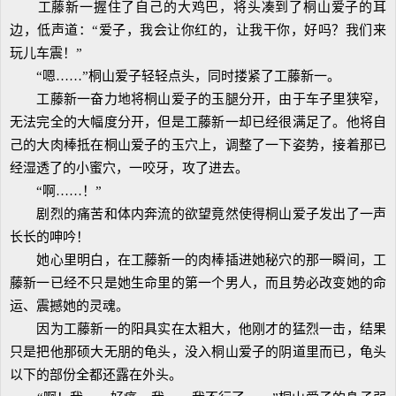
工藤新一握住了自己的大鸡巴，将头凑到了桐山爱子的耳
边，低声道：“爱子，我会让你红的，让我干你，好吗？我们来
玩儿车震！”
“嗯……”桐山爱子轻轻点头，同时搂紧了工藤新一。
工藤新一奋力地将桐山爱子的玉腿分开，由于车子里狭窄，
无法完全的大幅度分开，但是工藤新一却已经很满足了。他将自
己的大肉棒抵在桐山爱子的玉穴上，调整了一下姿势，接着那已
经湿透了的小蜜穴，一咬牙，攻了进去。
“啊……！”
剧烈的痛苦和体内奔流的欲望竟然使得桐山爱子发出了一声
长长的呻吟！
她心里明白，在工藤新一的肉棒插进她秘穴的那一瞬间，工
藤新一已经不只是她生命里的第一个男人，而且势必改变她的命
运、震撼她的灵魂。
因为工藤新一的阳具实在太粗大，他刚才的猛烈一击，结果
只是把他那硕大无朋的龟头，没入桐山爱子的阴道里而已，龟头
以下的部份全都还露在外头。