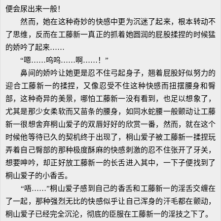
便会尿出来一般！
然而，她在这种奇妙的快感中更为沉迷了起来，根本转动不
了思维，反而在工藤新一真正的抓着她圆润的屁股揉捏的时候猛
的娇吟了起来……
“嗯……呜呜……啊……！”
鼻间的娇吟让她更是忍不住弓起身子，翘着屁股好似努力的
迎合工藤新一的揉捏，又像忍受不住这种快感而扭摆腰身和臀
部，这种奇异的美景，哪怕工藤新一没有看到，也足以想象了，
尤其是那少女柔软而又苗条的腰身，如同水蛇腰一般颤动让工藤
新一很想舍弃桐山爱子的双唇好好的欣赏一番，然而，就在这个
时候他等待已久的契机终于出现了，桐山爱子被工藤新一揉捏玩
弄着自己臀部的那种极度酥麻的快感刺激的忍不住张开了牙关，
想要呻吟，却正好放工藤新一的长舌进入其中，一下子便找到了
桐山爱子的小香舌。
“唔……”桐山爱子感到自己的香舌和工藤新一的淫舌交缠在
了一起，那种强烈无比的快感似乎让自己浑身的汗毛都在颤动，
桐山爱子已经完全沉沦，彻底的臣服在工藤新一的淫技之下了。