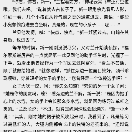
“你看，你看，新一，”兰指着前方，“神秘云霄飞车还有空位
哦，我们去吧。”说着就去占位子了。新一眼角余光看见人影，
仔细一看，几个小孩正从排气窗之类的通道进去，自语：“那些
小鬼想偷跑进去白坐啊，真是的，现在的小孩子……呃……”
兰见他发楞，喊：“快点，快点。”新一赶紧过去。山崎在其
身后，也进去了。
等车的时候，新一刚刚没说尽兴，又对兰开始谈侦探，“福
尔摩斯最厉害的一点就是第一此见到他的助手华生时，光握了一
下手，就看出他曾经作为一个军医去过阿富汗。”看兰不答话，
顺手就做给她看，“就像这样，”抓住旁边一位面目姣好，颈带珍
珠项链，穿着短裙的女子的手说，“您曾经是一个体操选手吧？”
女子大吃一惊，问：“你怎么知道？”旁边的另一个女子问：
“她是你的朋友吗，瞳？”看旁边的兰不解，新一说：“是因为她手
心上的水泡，女的手上会长那么多水泡，就是因为练习过单杠之
类的。”兰反驳说：“不过，就算是练网球也会起泡的。”新一小声
说：“其实，刚才她的裙子被风吹起来时，我看到了，凡是练习
过高低杠的人，大腿内侧都会长出的独特的老茧来的。”还越说