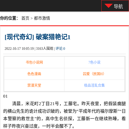
导航
你的位置：
首页
>
都市激情
[现代奇幻] 破案猎艳记1
2022-10-17 10:05:19 |
3163人围观 |
评论:
0
书包小说网
7色小说
色色漫画
囚爱（民国H）
禁漫天堂
极品淫乱合集
01
清晨，米花町2丁目21号，工藤宅。昨天夜里，把假装瘸腿
的横山先生的诡计成功识破的，被誉为“平成年代的福尔摩斯”“日
本警察的救世主”的，高中生名侦探，工藤新一在继续熟睡，看
样子昨夜兴奋过度，一时半会醒不了。