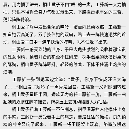
唇，用力插了进去，桐山爱子不由“唔”的一声，工藤新一大力抽
插，只恨不得将全身力气都发泄出来，下腹撞击她丰满的玉臀，
荡起阵阵臀浪。
桐山爱子喉中发出含混的呻吟，蜜壶内蠕动收缩，工藤新一
知道她要高潮了，双手按住她的双肩，贴上去一阵快速迅猛的耸
动。桐山爱子口中一连串快活的哼叫，忍不住泄了出来。
工藤新一感受到她的泄身，于是大龟头激烈的吸收着那宝贵
的处女阴精，顶着开合的花蕊不住研磨，探手温柔的抚摸她柔软
的酥胸，桐山爱子阵阵颤抖，轻轻的哼着，下体不住涌出灼热的
浪潮。
工藤新一贴到她耳边笑道：“爱子，你身下快成汪洋大海
了……”桐山爱子娇吟了一声算是回答。工藤新一又将她翻转过
来，桐山爱子星眸半闭，娇软无力的任工藤新一施，工藤新一曲
起她的双腿往胸前推去，俯身压上去挺动腰肢大力抽插。
桐山爱子抓着工藤新一不住喘息，指甲深深掐入他撑住上身
的手臂。工藤新一感受着手上的痛楚，更是狂猛的挺动，良久销
魂的呻吟又响了起来，工藤新一将玉腿架上双肩，略微放慢速