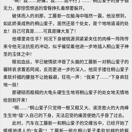
“啊！我……好痛，我……我不行了……”桐山爱子的身子弱
无力，那惊慌想逃的雪臀挣扎着想要躲开。
破体而入的刹那，工藤新一在脑海中嗡然一震，他没想到，
如此娇美成熟的桐山爱子，居然还是个处女，是个地地道道的处
女！自己可真是……可真是赚大发了！
他哪里肯住手？何况下身被桃源洞紧紧夹住的肉棒一阵阵传
来令他无法抗拒的冲动，似乎催促着他进一步地插入桐山爱子神
圣的玉体之中！
眼如血丝，早已被情欲冲昏了头脑的工藤新一对桐山爱子的
辗转哀求置若罔闻，反而更进一步的深入，他双手搂住桐山爱子
柔软纤细的腰肢不让她躲避，狂吼一声：“我来了……”下身疯狂
地一挺！
那硬硕而粗糙的大龟头硬生生地将桐山爱子的处女地无情地
给剖割开来！
“啊……”桐山爱子只觉得一根又粗又大、滚烫胜火的大肉棒
生生地“插”入自己的下身，无法忍受的痛苦使她几乎昏了过去。
此时，汽车在工藤新一和桐山爱子的交缠当中，已经开始了
缓缓地诱人的“车震”！工藤新一俯在桐山爱子柔软如棉的娇躯