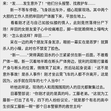
来：“发……发生意外了！”他们分头报警、找救护车……
新一不等车停稳，飞身跃出车外，细心观察现场。其中两个
大胆的工作人员把岸田的尸体搬下来，平放在地上。
看着刚才还与自己如胶似膝的情人，此刻竟然落得分尸下
场！岸田的女朋友爱子心中绞痛难忍，脚一软就跪倒地上嚎啕大
哭：“怎么会这样？岸田……”
呆在一边的两个朋友浑身发凉，眼前一幕实在是恶梦！就算
杀人的小瞳，此时也不禁变了脸色。
“新一……”哭得满脸泪水的小兰紧紧伏在新一后面，不敢看
尸体一眼。新一沉着地半跪在断头尸体旁边，锐利的双眼打量着
尸身与断头的位置，微微笑了起来，然后站起身说道：“这不是
意外事故！是杀人事件！刚才坐云霄飞车的人都不许离开，这是
因为，凶手就在同车的七个人当中！”
听他这样说，现场的人和周围围观的人的目光都聚集过去。
目暮警部说：“你刚才说的是真的吗，工藤老弟。”这就为工
藤新一打出了名号，四下的人纷纷议论，“就是那个有名的高中
生侦探工藤新一啊”“那个日本警察界的救世主吗”