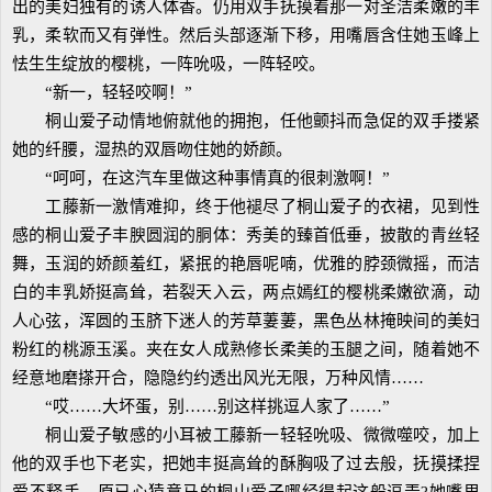
出的美妇独有的诱人体香。仍用双手抚摸着那一对圣洁柔嫩的丰
乳，柔软而又有弹性。然后头部逐渐下移，用嘴唇含住她玉峰上
怯生生绽放的樱桃，一阵吮吸，一阵轻咬。
“新一，轻轻咬啊！”
桐山爱子动情地俯就他的拥抱，任他颤抖而急促的双手搂紧
她的纤腰，湿热的双唇吻住她的娇颜。
“呵呵，在这汽车里做这种事情真的很刺激啊！”
工藤新一激情难抑，终于他褪尽了桐山爱子的衣裙，见到性
感的桐山爱子丰腴圆润的胴体：秀美的臻首低垂，披散的青丝轻
舞，玉润的娇颜羞红，紧抿的艳唇呢喃，优雅的脖颈微摇，而洁
白的丰乳娇挺高耸，若裂天入云，两点嫣红的樱桃柔嫩欲滴，动
人心弦，浑圆的玉脐下迷人的芳草萋萋，黑色丛林掩映间的美妇
粉红的桃源玉溪。夹在女人成熟修长柔美的玉腿之间，随着她不
经意地磨搽开合，隐隐约约透出风光无限，万种风情……
“哎……大坏蛋，别……别这样挑逗人家了……”
桐山爱子敏感的小耳被工藤新一轻轻吮吸、微微噬咬，加上
他的双手也下老实，把她丰挺高耸的酥胸吸了过去般，抚摸揉捏