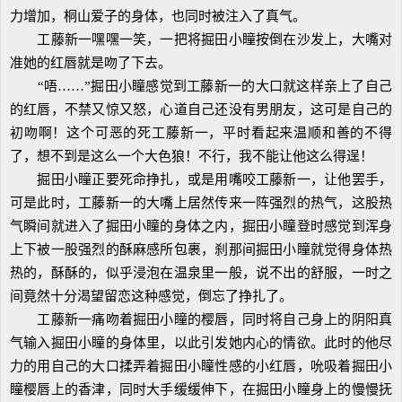
力增加，桐山爱子的身体，也同时被注入了真气。
工藤新一嘿嘿一笑，一把将掘田小瞳按倒在沙发上，大嘴对
准她的红唇就是吻了下去。
“唔……”掘田小瞳感觉到工藤新一的大口就这样亲上了自己
的红唇，不禁又惊又怒，心道自己还没有男朋友，这可是自己的
初吻啊！这个可恶的死工藤新一，平时看起来温顺和善的不得
了，想不到是这么一个大色狼！不行，我不能让他这么得逞！
掘田小瞳正要死命挣扎，或是用嘴咬工藤新一，让他罢手，
可是此时，工藤新一的大嘴上居然传来一阵强烈的热气，这股热
气瞬间就进入了掘田小瞳的身体之内，掘田小瞳登时感觉到浑身
上下被一股强烈的酥麻感所包裹，刹那间掘田小瞳就觉得身体热
热的，酥酥的，似乎浸泡在温泉里一般，说不出的舒服，一时之
间竟然十分渴望留恋这种感觉，倒忘了挣扎了。
工藤新一痛吻着掘田小瞳的樱唇，同时将自己身上的阴阳真
气输入掘田小瞳的身体里，以此引发她内心的情欲。此时的他尽
力的用自己的大口揉弄着掘田小瞳性感的小红唇，吮吸着掘田小
瞳樱唇上的香津，同时大手缓缓伸下，在掘田小瞳身上的慢慢抚