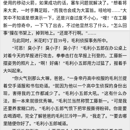
使用的移动火箭，如果成功的话，塞车问题就解决了。”想着将
来大卖，一时手舞足蹈，“而我也会成为大富翁。哇哈哈……”大
笑中不知道是想演示一下，还是兴奋过度不小心，“嗖！”在工藤
新一的惊奇中，一下飞了出去，不过他显然忘了什么，“怎么回
事”撞在书架上，掉到地上。“还是不行啊。”……
与此同时，米花町5丁目39号，毛利侦探事务所中。
“可恶！臭小子！臭小子！臭小子！”毛利小五郎在办公桌上
对着今天的早报进行攻击，拳拳击打在早报上刊登的，工藤新一
摆姿势的照片上，“啊！好痛！”毛利小五郎用力过猛了，报着手
大叫起来。
“你火气别那么大嘛，爸爸。”一身帝丹高中校服的毛利兰提
着空手道服和书包劝道。“就因为他以一个高中生侦探的身份出
现，害得我的工作都减少了。”毛利小五郎大吼。“这有什么办
法，新一本来就很优秀嘛。”毛利兰当然称赞工藤新一。“可是我
还要养家糊口的。”毛利小五郎气愤下把早报撕得粉碎。你是要
去喝酒吧，完全了解爸爸的毛利兰冷哼一声，“我走了。”“要去哪
里随便你好了。”毛利小五郎喊道。