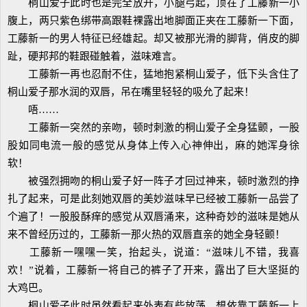
桐山爱子此时也是完全放开，小腿弓起，顶在了工藤新一小
腹上，两只紫色绑带高跟鞋裸露出地脚面正夹在工藤新一下面，
工藤新一的男人特征已经雄起。却又被那光滑的脚背，俏皮的脚
趾，硬邦邦的鞋跟碰触着，滋味难言。
工藤新一再也忍耐不住，猛地抱紧桐山爱子，低下头含住了
桐山爱子那水润的双唇，吊在嘴里轻轻的吸允了起来！
唔……
工藤新一突然的亲吻，顿时刺激的桐山爱子全身猛颤，一股
股如同电流一般的感觉从身体上传入心神伸出，麻的她浑身徐
软！
被强烈拥吻的桐山爱子好一阵子才回过神来，顿时激烈的挣
扎了起来，可是此刻她双唇的美妙滋味早已经被工藤新一品尝了
个遍了！一股股酥痒的感觉从双唇涌来，这种奇妙的滋味是她从
来不曾经历过的，工藤新一那火热的双唇直亲的她全身轻颤！
工藤新一嘿嘿一笑，抬起头，说道：“滋味儿不错，我喜
欢！”说着，工藤新一将自己的裤子了开来，露出了巨大坚挺的
大鸡巴。
桐山爱子此时虽然看起来外表有些放荡，想依靠工藤新一上