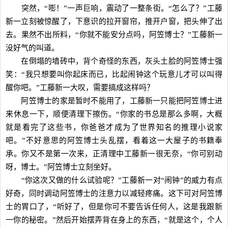
突然，“嘭！”一声巨响，震动了一整条街。“怎么了？”工藤
新一立刻被惊醒了，下意识的拉开窗帘，推开户窗，把头伸了出
去。果然不出所料，“你就不能安分点吗，阿笠博士？”工藤新一
没好气的叫道。
在倒塌的墙砖中，背个奇怪的东西，灰头土脸的阿笠博士强
笑：“我只想要叫你起床而已，比起闹钟这个玩意儿才可以叫得
醒你吧。”工藤新一大叹，需要搞成这样吗？
阿笠博士的家是暂时不能用了，工藤新一只能把阿笠博士进
来休息一下，顺便清理下擦伤。“你家的书总是那么多啊，大概
就是看完了这些书，你爸爸才成为了世界知名的推理小说家
吧。”不好意思的阿笠博士头乱摆，看着这一大屋子的书籍奉
承。你又不是第一次来，正清理中工藤新一很无奈，“你可别动
呀，博士。”阿笠博士立刻坐好。
“你这次又做的什么试验呢？”工藤新一对“闹钟”的威力有点
好奇，同时调动阿笠博士的注意力以减轻疼痛。这下可对阿笠博
士的胃口了，“听好了，但是你可不要告诉任何人，这是我跟新
一你的秘密。”然后开始摆弄背在身上的东西，“就是这个，个人