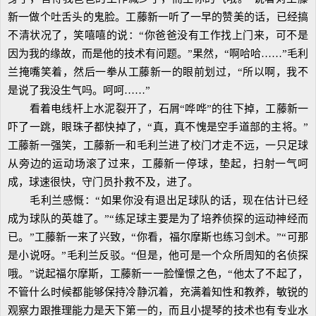
新一做个吐舌头的鬼脸。工藤新一听了一早的赞美的话，已经搞
不清状况了，笑嘻嘻的说：“你爸爸没有工作找上门来，可不是
因为我的缘故，而是他的技术有问题。”果然，“啊哈哈……”毛利
兰掩嘴笑着，然后一拳从工藤新一的眼前划过，“所以啊，我不
是说了我没生气吗。呵呵……”
看着电线杆上水泥裂开了，石屑“哗哗”的往下掉，工藤新一
吓了一跳，眼珠子都快掉了，“真，真不愧是空手道部的主将。”
工藤新一强笑，工藤新一和毛利兰进了校门才走不远，一只足球
从旁边的运动场滚了过来，工藤新一停球，垫起，扫射一气呵
成，球速很快，守门员扑救不及，进了。
毛利兰感慨：“如果你没有退出足球队的话，现在估计已经
成为球队的英雄了。”“练足球主要是为了培养侦探的运动神经而
已。”工藤新一来了兴致，“你看，福尔摩斯也练习剑术。”“可那
是小说呀。”毛利兰反驳。“但是，他可是一个众所周知的名侦探
哦。”说起福尔摩斯，工藤新一一脸憧憬之色，“他太了不起了，
不管什么时候都能够保持冷静沉着，充满着知性和教养，敏锐的
观察力跟推理能力是天下第一的，而且小提琴的技术也有专业水