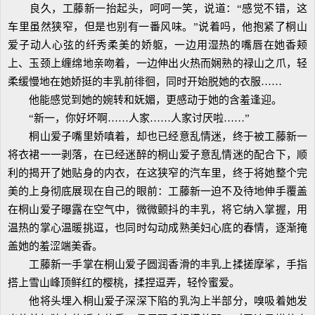
良久，工藤新一抬起头，呵呵一笑，说道：“感觉不错，这
车里虽然狭窄，但是也别有一番风味。”说着吗，他抱紧了桐山
爱子动人心弦的纤秀柔美的娇躯，一边用湿热的嘴唇在她香颊
上、玉颈上缠绵地亲吻着，一边伸出火热而娴熟的禄山之爪，轻
柔缓慢地在她娇挺的丰乳前徘徊，同时开始脱她的衣服……
他能感觉到她的婉转和妩媚，更感动于她的含羞逢迎。
“新一，你好坏啊……人家……人家讨厌啦……”
桐山爱子嘴里娇嗔着，却也已经意乱情迷，终于被工藤新一
将衣裙一一剥落，在已经迷醉的桐山爱子意乱情迷的配合下，顺
利的揭开了她贴身的内衣，在这狭窄的汽车里，终于将她整个完
美的上身彻底展现在自己的眼前：工藤新一迫不及待地伸手覆盖
在桐山爱子曝露在空气中，微微颤抖的丰乳，将它纳入掌握，用
温热的掌心温暖挑逗，也同时勾动成熟美妇心底的春情，逐渐掩
盖她的羞涩端美香。
工藤新一手掌在桐山爱子圆润香滑的丰乳上揉搓摩挲，手指
搭上雪山峰顶鲜红的樱桃，揉捏逗弄，轻怜蜜爱。
他将头埋入桐山爱子深深下陷的乳沟上半部分，嗅吸着她发