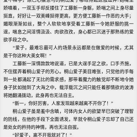
爱不释手，原已心猿意马的桐山爱子哪经得起这般逗弄?她嘴里
娇嗔着，一双玉手却反搂住了工藤新一身躯，娇喘之间上身尽量
挺直，好好让一双美峰挺得更高，更方便工藤新一作恶的大手；
媚眼渐渐如丝，整个人软软地享受着工藤新一令她舒服的挑一
逞，喘息之间淫情汲汲、肉欲孜孜，身心都已沉迷于那熟练的爱
欲手段之中。
“爱子，最难忘最可人的场景永远都是在做爱的时候，尤其
是干你这种大美女啊！”
工藤新一深情款款地说道，已是大逞手足之欲，口手齐施，
不住摆弄着桐山爱子的芳心。桐山爱子美目难张，只觉他的手每
到一处都涌起了无比的需求感，那带着魔力的触觉却不断地令她
身子犹如抛到了大海之中，载浮载沉之间只能任着那情欲的波涛
将她翻涌拨动，此身再也无法自主。
“新一，你好厉害，人家发现越来越离不开你了！”
桐山爱子虽是羞中含瞋，可体内女人的欲望早巳突破了理智
的防线，在他的手段下全面诱发，早就令桐山爱子忘却了自己还
是处女的矜持的神情，再也无法自拔。
“好爱子，离不开我就对了！”