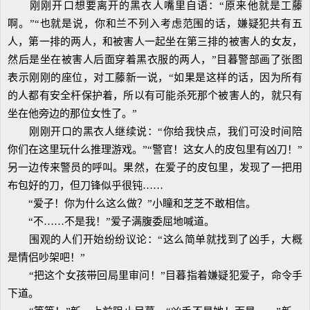
刚刚开口想要离开的黑衣人嘴里自语：“原来他就是工藤
啊。”“也就是说，你和兰不列入考虑范围的话，嫌疑犯共有五
人，第一排的两人，和被害人一起坐在第三排的被害人的女友，
然后是坐在被害人后面穿着黑衣服的两人，”目暮警部画了张图
表示刚刚的座位，对工藤新一说，“如果是这样的话，因为所有
的人都有安全杆保护着，所以有可能杀死那个被害人的，就只有
坐在他旁边的那位女性了。”
刚刚开口的黑衣人继续说：“你给我快点，我们可没时间陪
你们在这里玩什么推理游戏。”“警官！这女人的皮包里有凶刀！”
另一边传来警员的呼叫。果然，在爱子的皮包里，发现了一把用
布包好的刀，但刀锋似乎很钝……
“爱子！你为什么这么做？”小瞳和芝芝不敢相信。
“不……不是我！”爱子满腹委屈地喊道。
围观的人们开始纷纷议论：“这么简单就找到了凶手，大概
是情侣吵架吧！”
“把这个女孩带回局里审问！”目暮指着嫌疑犯爱子，命令手
下道。