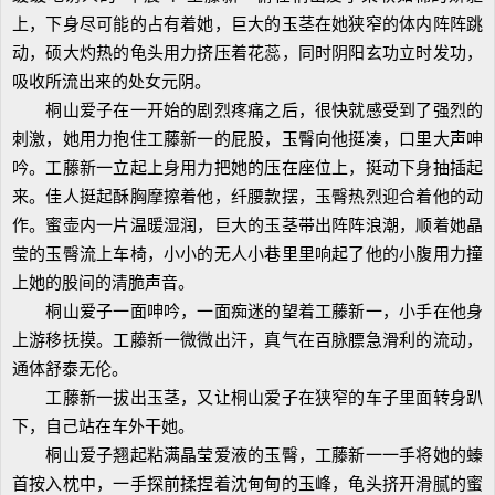
上，下身尽可能的占有着她，巨大的玉茎在她狭窄的体内阵阵跳
动，硕大灼热的龟头用力挤压着花蕊，同时阴阳玄功立时发功，
吸收所流出来的处女元阴。
桐山爱子在一开始的剧烈疼痛之后，很快就感受到了强烈的
刺激，她用力抱住工藤新一的屁股，玉臀向他挺凑，口里大声呻
吟。工藤新一立起上身用力把她的压在座位上，挺动下身抽插起
来。佳人挺起酥胸摩擦着他，纤腰款摆，玉臀热烈迎合着他的动
作。蜜壶内一片温暖湿润，巨大的玉茎带出阵阵浪潮，顺着她晶
莹的玉臀流上车椅，小小的无人小巷里里响起了他的小腹用力撞
上她的股间的清脆声音。
桐山爱子一面呻吟，一面痴迷的望着工藤新一，小手在他身
上游移抚摸。工藤新一微微出汗，真气在百脉膘急滑利的流动，
通体舒泰无伦。
工藤新一拔出玉茎，又让桐山爱子在狭窄的车子里面转身趴
下，自己站在车外干她。
桐山爱子翘起粘满晶莹爱液的玉臀，工藤新一一手将她的螓
首按入枕中，一手探前揉捏着沈甸甸的玉峰，龟头挤开滑腻的蜜