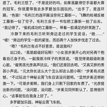
惑了。毛利兰怒了，“不是说好的吗，如果我赢得空手道都大赛
的冠军，你就要带我去多罗碧加乐园玩的。”出手了，是连环
踢，“色狼！”毛利兰的连环踢没奈何工藤新一，飞舞的校裙反被
工藤新一钻了空子，毛利兰反手一书包把工藤新一拍了出去。
“我记得了。”偷机成功的工藤新一，带着一脸满足的奸笑跑了。
冷静下来的毛利兰听到旁边走过的学生说话，“她……”
“嘘！”旁边的学生一脸的紧张，而后两个人加快步伐走了过去。
“嗯？”毛利兰有点不好意思，是说我吗？
出口处，“真是超级好玩啊！”小女孩步美开心的对另两个抱
着自己身子的，一副我很冷样子的男孩说。“我觉得是超级刺激
心脏。”瘦男孩光彦高声抗议。“我们还是回去吧。”又高又胖的男
孩小声说。“元太你长这么大个怎么却这么胆小啊！”步美有点遗
憾，“不过玩这个神秘云霄飞车应该没问题吧。”显然步美还想刺
激一下。“可是步美啊，我们身上只剩下回家的车费了。”光彦提
出新的问题。“没问题，没问题，”步美见同伴默认了，显得很开
心，“这事就包在我身上好了。”
多罗碧加乐园，神秘云霄飞车前。