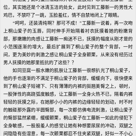
位，其实她还是个冰清玉洁的处女，此时见到工藤新一的男性大
鸡巴，不禁吓了一跳，玉脸羞红，情不自禁地闭上了眼睛。
“呵呵，还装清纯啊？那可不成！”工藤新一说着，再一次吻
上桐山爱子的玉唇，同时伸手开始隔着衬衣抚摸着她的粉嫩背
部，那嫩嫩的肉感让工藤新一痴迷不已，抚摸的幅度从刚才是的
小范围逐渐的增大，最后扩展到了桐山爱子的整个背部，一时
间，更为美妙的刺激之感让桐山爱子全身颤栗，从来没有经历过
男人抚摸的她那里抵抗的了这些？？
如同豆腐一般水嫩的肌肤让工藤新一很想扒光了桐山爱子，
他的手也逐渐的不满足于桐山爱子的背部，缓缓向下，很快便来
到了桐山爱子短裙下、只有薄薄的内裤的挺翘美臀之上，顿时，
一股弹性的高跷弧度触感，让工藤新一全身火热不已，隔着内裤
轻轻的抚摸之际，在她那小小的内裤的边缘轻轻的划动，时不时
的触碰那外露的半圆臀部，每一次都仿佛电流刺激，让桐山爱子
的臀部猛然紧绷，缓缓颤栗，桐山爱子在工藤新一如此的侵犯下
全身敏感，一股股羞人的感觉让她有种想要尿尿的冲动，双腿之
间隐隐有些湿意，每一次颤栗都忍不住夹紧双腿，好似一不小心