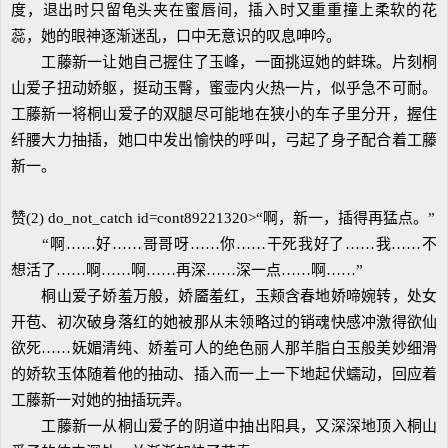
度，退出时只留龟头夹在蜜唇间，插入时又重重撞上柔软的花
蕊，她的眼神逐渐迷乱，口中无意识的叹息呻吟。
工藤新一让她自己握住了玉峰，一面挑逗她的蚌珠。片刻桐
山爱子扭动娇躯，挺动玉臀，蜜壶内火热一片，似乎急不可耐。
工藤新一将桐山爱子的双腿尽可能地在狭小的车子里分开，握住
纤腰大力抽插，她口中发出愉快的呼叫，弓起了身子配合着工藤
新一。
赞(2) do_not_catch id=cont89221320>“啊，新一，插得再猛点。”
“啊……好……哥哥呀……你……干死我好了……我……不
想活了……啊……啊……再深……深一点……啊……”
桐山爱子娇羞万般，娇靥羞红，玉颊含春地娇啼婉转，处女
开苞、初次破身落红的她被那从未领略过的销魂快感冲激得欲仙
欲死……妩媚清纯、娇羞可人的绝色丽人那羊脂白玉般美妙细滑
的娇软玉体随着他的抽动、插入而一上一下地起伏蠕动，回应着
工藤新一对她的抽插玩弄。
工藤新一从桐山爱子的阴道中抽出阳具，又深深地顶入桐山