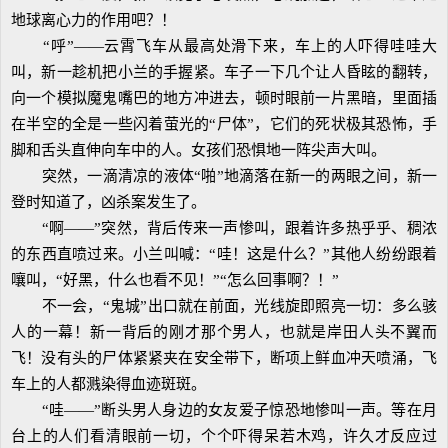
地球离心力的作用吧？！
“呼”——云霄飞车从最高处滑下来，车上的人吓得哇哇大
叫，新一趁机把小兰的手握紧。车子一下几个让人昏眩的翻转，
向一个模拟魔鬼嘴巴的地方冲进去，顿时眼前一片黑暗，里面插
在半空的全是一些闪着萤光的“尸体”，它们的死状极其恐怖，手
脚和舌头直伸向车中的人。女孩们恐惧地一阵尖声大叫。
突然，一滴清凉的液体“啪”地滴落在新一的两眼之间，新一
登时知道了，凶杀案发生了。
“啊——”突然，背后传来一声惨叫，跟着许多热乎乎、稠浓
的东西直喷过来。小兰叫喊：“哇！这是什么？”其他人纷纷跟着
嚷叫，“好黑，什么也看不见！”“怎么回事啊？！”
不一会，“鬼城”出口就在前面，光线旋即照亮一切：多么骇
人的一幕！新一背后的刚才那个男人，也就是岸田人头不翼而
飞！没有头的尸体紧紧夹在安全带下，断项上鲜血冲天喷涌，飞
车上的人都溅染得血迹斑斑。
“哇——”断头男人身边的女友爱子惊恐地惨叫一声。等在月
台上的人们看清眼前一切，个个吓得呆若木鸡，许久才反应过