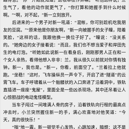
越得意。“你一开始就知道，这根本在作弊嘛。”听他这样说，兰
生气了，看他的动作就更气了，“你打算和她握手到什么时候
啊。”“啊，对不起，”新一立刻放开。
后进来的一个男子对新一吼道：“混帐，你可别趁机吃我朋
友的豆腐。”“原来他是你朋友啊，”新一向被握手的女子瞳，陪着
笑脸，“这样的话，我跟他换一换位子好了。”瞳说：“没关系
的。”她旁边的女子接着说：“而且，我们也不想当爱子和岸田先
生的电灯泡。”听她如此说新一在看身后，刚刚那男人正在和一
个女人亲热，看得他想入非非：兰，我从很久以前就对你情有独
钟。新一，我也是。“新一，你看，前面空了。”兰着拉上他就
跑。“坐稳！”这时，飞车操纵员一声令下，开启了进“隧道”的云
霄飞车。车子呼啸着从一个骷髅状的入口奔进了沿着洞中，铁轨
直插进一座座“鬼屋”，里面全是一些凶杀现场，其中还吊着让人
心惊胆战的电动鬼怪模型。
当车子闯过一间堆满人骨的房子，沿着铁轨向行程的最高点
冲去时，小兰突然握住新一的手，满心欢喜地对他笑道：“今
天，真的很快乐！”
“嗡”地一震，新一顿觉手心发热，心跳加速，暗想：这不是