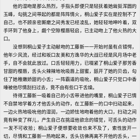
他的湿吻是那么热烈，手指头即便只是轻抚着她耸挺浑圆的
玉峰，勾挑之间带起的都是阵阵情火，桐山爱子实在是控制不了
自己，也不顾亲密厮磨之间秀发已经凌乱，她轻轻地呻吟着，双
手环到了他身上，觑个空隙樱唇轻启，已主动吻上了他火热的大
口。
没想到桐山爱子主动献吻的工藤新一一开始时虽有点错愕，
他年少风流，经过和坂口友美和方逸华的大战已经是风月场中老
手，自不会就此放过。口舌轻轻用力，已啜紧了桐山爱子那芳香
甘甜的樱唇，舌头火辣辣地吮吸唇上甜蜜，舐开了她的贝齿，勾
住了她稚嫩娇甜的小舌；一阵霸道的吸吮，桐山爱子只觉口中香
唾被他尽情刮扫过去，竟不由有些口干舌燥。
待得工藤新一吸着自己的小舌带进他的嘴里，桐山爱子已情
不自禁地学着方才他舌头的动作，在工藤新一的口中扫动起来，
一边火热地吸吮他的湿润，一边娇怯地吻着他的大口，扫动之间
竟有种变了样儿，产生自己在挑逗他欲念的错觉，可舌头的动作
一发不可收拾；桐山爱子便想要收敛也来不及了，索性放开一
切，尽情和工藤新一热吻起来，舌头彷佛再离不开他的舌头，一