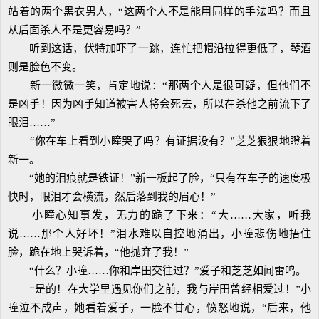
站着的两个黑衣男人，“这两个人不是能用同样的手法吗？而且
从后面杀人不是更容易吗？”
听到这话，伏特加吓了一跳，连忙把帽沿拉得更低了，琴酒
则是脸色不变。
新一微微一笑，肯定地说：“那两个人是很可疑，但他们不
是凶手！因为凶手知道被害人将会死去，所以在杀他之前流下了
眼泪……”
“你在车上看到小瞳哭了吗？有证据没有？”芝芝狠狠地瞪着
新一。
“她的泪痕就是铁证！”新一板起了脸，“只有在车子的速度极
快时，眼泪才会横流，然后落到我的眉心！”
小瞳心知事发，无力的跪了下来：“大……大家，听我
说……那个人好坏！”泪水难以自控地涌出，小瞳悲伤地捂住
脸，跪在地上哭诉着，“他抛弃了我！”
“什么？小瞳……你和岸田交往过？”爱子和芝芝如闻雷鸣。
“是的！在大学里遇见你们之前，我与岸田曾经相爱过！”小
瞳泣不成声，她看着爱子，一脸不甘心，愤怒地说，“后来，他