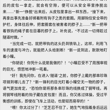
后的皮包一拿走，就会有空隙，便可以从安全带里挣脱出
来……”新一“挣脱”出来后，从皮包里拿出一样东西，“接下来，
再拿出事先准备好绑着附有钩子之类的套圈。用脚钩住安全带的
护栏，身体往后伸，把套圈套在被害者的脖子上……”新一把带
着铁钩的绳子套在目暮的脖子上，补充说，“不过这一切得趁过
隧道时做。”
“当完成一切，就把带钩的这头扔到铁轨上，这样，利用飞
车的速度与冲力，就能把人头给割断！”新一说到这，默默地盯
着小瞳。
“你胡说！你凭什么说是我做的？！”小瞳忍受不了周围审视
的目光，愤怒地冲新一吼着。
“好！我先问你，在进入‘隧道’之前，你脖子上戴的那串珍珠
项链到哪儿去了？”新一锋利的目光盯着小瞳空无一物的脖子，
语气更加肯定，“恐怕你是将那条串珍珠的线换成了钢琴线，再
将钢琴线附着的钩子藏在皮包里！而且，你又练过体操，受过平
衡感的训练，即使在飞车上活动，也是轻而易举的！”
“喂！你太过分了！”芝芝忍不住了，她生气地指着身后远远