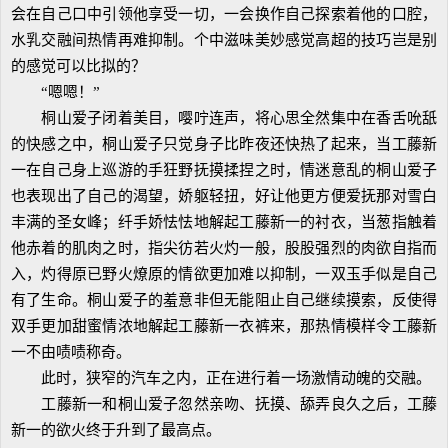
会在自己口中引领他享受一切，一会换作自己探索着他的口腔，
水乳交融间热情再难抑制。个中滋味美妙感觉高超的技巧岂是别
的感觉可以比拟的？
“嗯嗯！”
桐山爱子闭着美目，嘤咛连声，将心思全然集中在香舌吮舐
的快感之中，桐山爱子只觉身子比昨夜还快热了起来，当工藤新
一在自己身上巡游的手狂野抚摸揉捏之时，情迷意乱的桐山爱子
也表现出了自己的渴望，娇躯轻扭，好让他更方便爱抚那对雪白
丰满的圣女峰；纤手娇怯怯地解起工藤新一的衬衣，当葱指触着
他赤着的肌肉之时，指尖彷若火灼一般，股股强烈的肉欲自指而
入，灼得原已野火燎原的情欲更加难以抑制，一双玉手似是自己
有了生命。桐山爱子的羞意非但无能阻止自己继续摸索，反使得
双手更加甜蜜情浓地解起工藤新一衣裤来，那热情模样令工藤新
一不由啧啧称奇。
此时，狭窄的汽车之内，正在进行着一场激情动魄的交融。
工藤新一和桐山爱子忽然亲吻、抚摸、舔弄良久之后，工藤
新一的欲火终于升到了最高点。