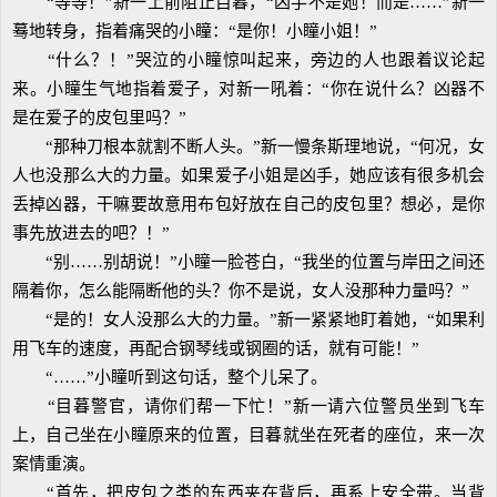
“等等！”新一上前阻止目暮，“凶手不是她！而是……”新一
蓦地转身，指着痛哭的小瞳：“是你！小瞳小姐！”
“什么？！”哭泣的小瞳惊叫起来，旁边的人也跟着议论起
来。小瞳生气地指着爱子，对新一吼着：“你在说什么？凶器不
是在爱子的皮包里吗？”
“那种刀根本就割不断人头。”新一慢条斯理地说，“何况，女
人也没那么大的力量。如果爱子小姐是凶手，她应该有很多机会
丢掉凶器，干嘛要故意用布包好放在自己的皮包里？想必，是你
事先放进去的吧？！”
“别……别胡说！”小瞳一脸苍白，“我坐的位置与岸田之间还
隔着你，怎么能隔断他的头？你不是说，女人没那种力量吗？”
“是的！女人没那么大的力量。”新一紧紧地盯着她，“如果利
用飞车的速度，再配合钢琴线或钢圈的话，就有可能！”
“……”小瞳听到这句话，整个儿呆了。
“目暮警官，请你们帮一下忙！”新一请六位警员坐到飞车
上，自己坐在小瞳原来的位置，目暮就坐在死者的座位，来一次
案情重演。
“首先，把皮包之类的东西夹在背后，再系上安全带。当背