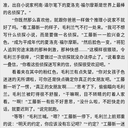
准，出自小说家柯南·道尔笔下的夏洛克·福尔摩斯是世界上最棒
的名侦探了。”
“你既然那么喜欢他，就跟你爸爸一样做个推理小说家不就
好了吗。”看工藤新一的样子，毛利兰气不打一处来。“我可不想
写什么侦探小说，而是要做一名侦探。”工藤新一一脸兴奋之
色，“成为平成年代的夏洛克·福尔摩斯。”然后脸色一变，“将犯
人追到穷途末路的那种刺激，那种快感……”这模样很猥琐，令
毛利兰手很痒，“只要做过一次侦探就没办法停止了。”说着拿出
一叠信，“你看这些侦探迷写来的信，侦探很受欢迎吧。”
看着夹在其中的粉红色，毛利兰有点失望，“你对女孩子色
迷迷的无所谓啦，可你还是快点确定你真正的女朋友吧。”工藤
新一听了一愣，“真正的女朋友啊……”思考了下，偷偷瞄向毛利
兰。毛利兰被盯得很不舒服，“干嘛啊，目不转睛的盯着人家
看。”“啊！”工藤新一有些不好意思，“没什么啦，不赶快走的
话，就要迟到了。”说完就跑。
“等等！”毛利兰喊。“嗯？”工藤新一停下，毛利兰上前郑重
的说：“明天的约定，你应该没有忘记吧？”“约定？”工藤新一迷