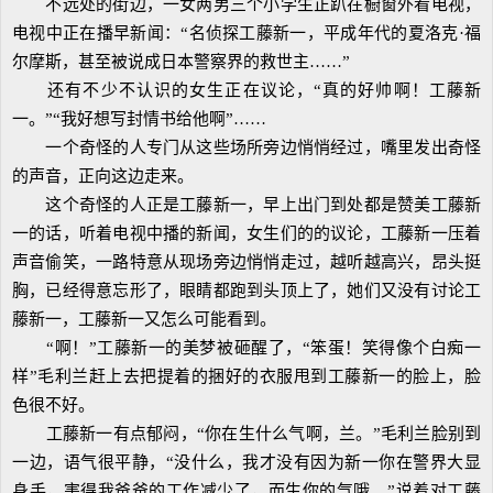
不远处的街边，一女两男三个小学生正趴在橱窗外看电视，
电视中正在播早新闻：“名侦探工藤新一，平成年代的夏洛克·福
尔摩斯，甚至被说成日本警察界的救世主……”
还有不少不认识的女生正在议论，“真的好帅啊！工藤新
一。”“我好想写封情书给他啊”……
一个奇怪的人专门从这些场所旁边悄悄经过，嘴里发出奇怪
的声音，正向这边走来。
这个奇怪的人正是工藤新一，早上出门到处都是赞美工藤新
一的话，听着电视中播的新闻，女生们的的议论，工藤新一压着
声音偷笑，一路特意从现场旁边悄悄走过，越听越高兴，昂头挺
胸，已经得意忘形了，眼睛都跑到头顶上了，她们又没有讨论工
藤新一，工藤新一又怎么可能看到。
“啊！”工藤新一的美梦被砸醒了，“笨蛋！笑得像个白痴一
样”毛利兰赶上去把提着的捆好的衣服甩到工藤新一的脸上，脸
色很不好。
工藤新一有点郁闷，“你在生什么气啊，兰。”毛利兰脸别到
一边，语气很平静，“没什么，我才没有因为新一你在警界大显
身手，害得我爸爸的工作减少了，而生你的气哦。”说着对工藤