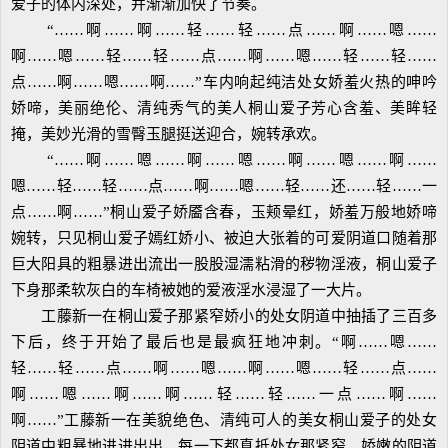
爱子的体内深处，并渐渐加快了节奏。
“……啊……啊……轻……轻……点……啊……嗯……
啊……嗯……轻……轻……点……啊……嗯……轻……轻……
点……啊……嗯……啊……”车内响起纯洁处女娇羞火热的呻吟
娇啼，美丽绝伦、清纯秀气的美人桐山爱子芳心含羞、美眸轻
掩，美妙光滑的雪臀玉腿挺送迎合，婉转承欢。
“……啊……嗯……啊……嗯……啊……嗯……啊……
嗯……轻……轻……点……啊……嗯……轻……还……轻……一
点……啊……”桐山爱子娇靥含春，玉颊晕红，娇羞万般地娇啼
婉转，只见桐山爱子嫣红娇小、被迫大张着的可爱阴道口随着那
巨大阳具的粗暴进出流出一股股湿濡粘滑的秽物淫液，桐山爱子
下身那柔软灰白的车椅被她的爱液淫水浸湿了一大片。
工藤新一在桐山爱子那紧窄娇小的处女阴道中抽插了三百多
下后，终于开始了最后也是最疯狂地冲刺。“啊……嗯……
轻……轻……点……啊……嗯……啊……嗯……轻……点……
啊……嗯……啊……啊……轻……轻……一点……啊……
啊……”工藤新一在美貌绝色、清纯可人的美女桐山爱子的处女
阴道中粗暴地进进出出，每一下都真抵处女那紧窄、娇嫩的阴道