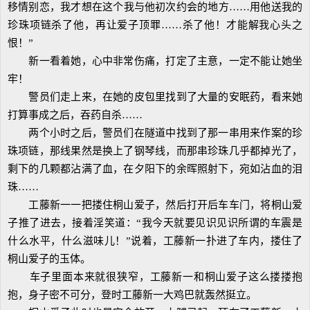
移情别恋，我才想在这个我与他初次约会的地方……用他送我的
珍珠项链杀了他，再让爱子顶罪……杀了他！才能解我心头之
恨！”
新一看着她，心中非常伤痛，打定了主意，一定不能让她坐
牢！
警员们走上来，在她的皮包里找到了大量的安眠药，看来她
打算事成之后，吞药自杀……
两个小时之后，警员们在隧道中找到了那一串用来作案的珍
珠项链，那线果然是换上了钢琴线，而那串珍珠几乎都掉光了，
剩下的几颗都沾满了血，在夕阳下的余晖照射下，宛如沾血的泪
珠……
工藤新一一把搂住桐山爱子，然后打开后车车门，将桐山爱
子推了进去，接着淫笑道：“我今天就要见识见识所谓的车震是
什么水平，什么滋味儿！”说着，工藤新一扑进了车内，搂住了
桐山爱子的玉体。
车子里面本来就很狭窄，工藤新一和桐山爱子这么搂搂抱
抱，身子密不可分，登时工藤新一大鸡巴就轰然挺立。